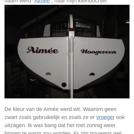
naam werd "
Aimée
", naar mijn kleindochter.
De kleur van de Aimée werd wit. Waarom geen
zwart zoals gebruikelijk en zoals ze er
vroeger
ook
uitzagen
. Ik was bang dat het met zonnig weer
binnen te warm zou worden. Er zijn trouwens wel