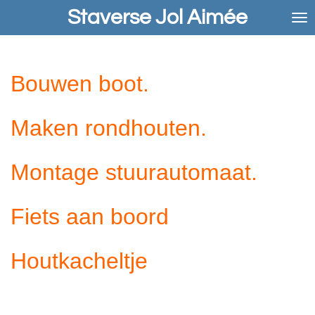
Staverse Jol Aimée
Ga
direct
naar
de
hoofdinhoud
Bouwen boot.
Maken rondhouten.
Montage stuurautomaat.
Fiets aan boord
Houtkacheltje