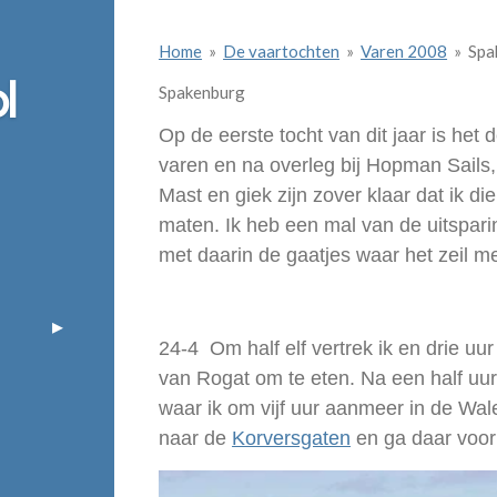
Home
»
De vaartochten
»
Varen 2008
»
Spa
l
Spakenburg
Op de eerste tocht van dit jaar is he
varen en na overleg bij Hopman Sails, 
Mast en giek zijn zover klaar dat ik d
maten. Ik heb een mal van de uitsparin
met daarin de gaatjes waar het zeil m
24-4 Om half elf vertrek ik en drie uur
van Rogat om te eten. Na een half uur
waar ik om vijf uur aanmeer in de Wal
naar de
Korversgaten
en ga daar voor