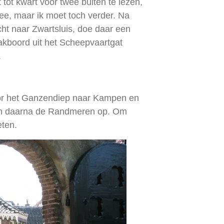
 tot kwart voor twee buiten te lezen,
hee, maar ik moet toch verder. Na
ht naar Zwartsluis, doe daar een
kboord uit het Scheepvaartgat
.
oor het Ganzendiep naar Kampen en
 en daarna de Randmeren op. Om
eten.