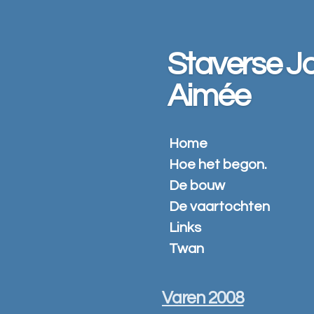
Ga
direct
naar
Staverse Jo
de
hoofdinhoud
Aimée
Home
Hoe het begon.
De bouw
De vaartochten
Links
Twan
Varen 2008