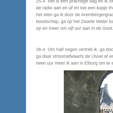
25-4 Het is een prachtige dag en ik zit
de radio aan en af en toe een kopje t
het eten ga ik door de Arembergergrac
boodschap, ga op het Zwarte Water ba
op en meer om vijf uur aan in de Goot
26-4 Om half negen vertrek ik, ga d
ga daar stroomafwaarts de IJssel af
twee uur meer ik aan in Elburg om te 