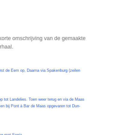
n korte omschrijving van de gemaakte
rhaal.
st de Eem op, Daarna via Spakenburg (zeilen
 tot Landelies. Toen weer terug en via de Maas
en bij Pont á Bar de Maas opgevaren tot Dun-
rug met
Sonja
.