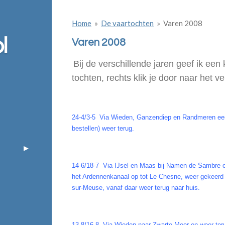
Home
»
De vaartochten
»
Varen 2008
l
Varen 2008
Bij de verschillende jaren geef ik ee
tochten, rechts klik je door naar het ve
24-4/3-5 Via Wieden, Ganzendiep en Randmeren eer
bestellen) weer terug.
14-6/18-7 Via IJsel en Maas bij Namen de Sambre op
het Ardennenkanaal op tot Le Chesne, weer gekeerd 
sur-Meuse, vanaf daar weer terug naar huis.
13-8/16-8 Via Wieden naar Zwarte Meer en weer te