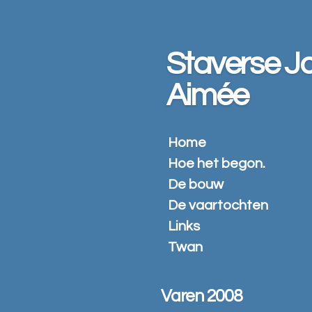
Ga
direct
naar
Staverse Jo
de
hoofdinhoud
Aimée
Home
Hoe het begon.
De bouw
De vaartochten
Links
Twan
Varen 2008