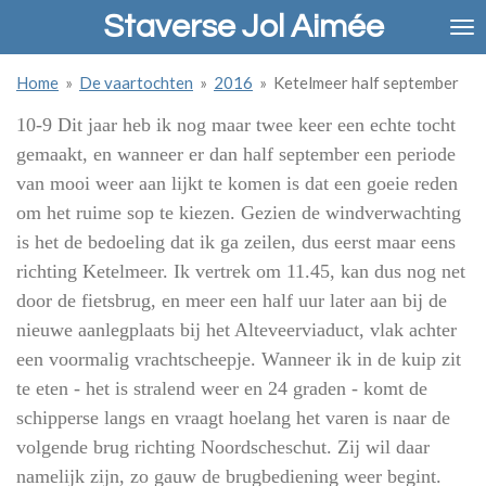
Staverse Jol Aimée
Ga
direct
naar
Home
»
De vaartochten
»
2016
»
Ketelmeer half september
de
hoofdinhoud
10-9 Dit jaar heb ik nog maar twee keer een echte tocht
gemaakt, en wanneer er dan half september een periode
van mooi weer aan lijkt te komen is dat een goeie reden
om het ruime sop te kiezen. Gezien de windverwachting
is het de bedoeling dat ik ga zeilen, dus eerst maar eens
richting Ketelmeer. Ik vertrek om 11.45, kan dus nog net
door de fietsbrug, en meer een half uur later aan bij de
nieuwe aanlegplaats bij het Alteveerviaduct, vlak achter
een voormalig vrachtscheepje. Wanneer ik in de kuip zit
te eten - het is stralend weer en 24 graden - komt de
schipperse langs en vraagt hoelang het varen is naar de
volgende brug richting Noordscheschut. Zij wil daar
namelijk zijn, zo gauw de brugbediening weer begint.