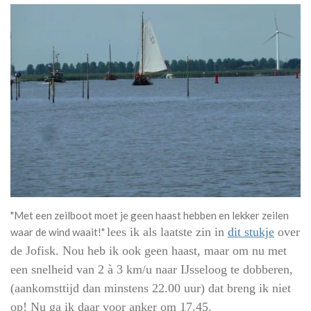
"Met een zeilboot moet je geen haast hebben en lekker zeilen
lees ik als laatste zin in
dit stukje
over
waar de wind waait!"
de Jofisk. Nou heb ik ook geen haast, maar om nu met
een snelheid van 2 à 3 km/u naar IJsseloog te dobberen,
(aankomsttijd dan minstens 22.00 uur) dat breng ik niet
op! Nu ga ik daar voor anker om 17.45.