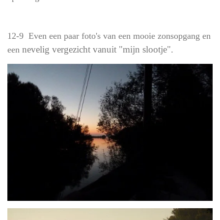
12-9 Even een paar foto's van een mooie zonsopgang en
nevelig vergezicht vanuit "mijn slootje".
een