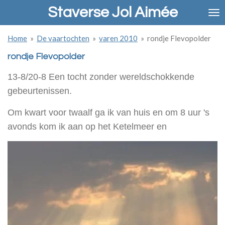
Staverse Jol Aimée
Ga
direct
naar
Home
»
De vaartochten
»
varen 2010
»
rondje Flevopolder
de
hoofdinhoud
rondje Flevopolder
13-8/20-8 Een tocht zonder wereldschokkende
gebeurtenissen.
Om kwart voor twaalf ga ik van huis en om 8 uur 's
avonds kom ik aan op het Ketelmeer en