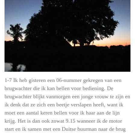
1-7 Ik heb gisteren een 06-nummer gekregen van een
brugwachter die ik kan bellen voor bediening. De
brugwachter blijkt vanmorgen een jonge vrouw te zijn en
ik denk dat ze zich een beetje verslapen heeft, want ik
moet een aantal keren bellen voor ik haar aan de lijn
krijg. Het is dan ook zowat 9.15 wanneer ik de motor
start en ik samen met een Duitse buurman naar de brug