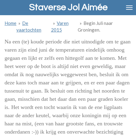
Staverse Jol Aimée
Ga
direct
naar
Home
»
De
»
Varen
»
Begin Juli naar
de
vaartochten
2015
Groningen.
hoofdinhoud
Na een (te) koude periode die niet uitnodigde om te gaan
varen zijn eind juni de temperaturen eindelijk omhoog
gegaan en lijkt er zelfs een hittegolf aan te komen. Met
heet weer op de boot is altijd niet even geweldig, maar
omdat ik nog nauwelijks weggeweest ben, besluit ik om
deze kans toch maar aan te grijpen, en er een paar dagen
tussenuit te gaan. Ik besluit om richting het noorden te
gaan, misschien dat het daar dan een paar graden koeler
is. Het wordt een tocht waarin ik van de ene ligplaats
naar de ander keutel, waarbij onze koningin mij op een
haar na mist, (een van haar grootste fans, en trouwste
onderdanen :-)) ik krijg een onverwachte bezichtiging