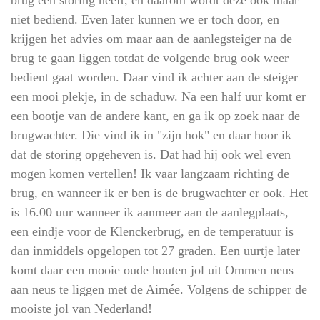
brug een storing heeft, en daarom wordt deze ook maar
niet bediend. Even later kunnen we er toch door, en
krijgen het advies om maar aan de aanlegsteiger na de
brug te gaan liggen totdat de volgende brug ook weer
bedient gaat worden. Daar vind ik achter aan de steiger
een mooi plekje, in de schaduw. Na een half uur komt er
een bootje van de andere kant, en ga ik op zoek naar de
brugwachter. Die vind ik in "zijn hok" en daar hoor ik
dat de storing opgeheven is. Dat had hij ook wel even
mogen komen vertellen! Ik vaar langzaam richting de
brug, en wanneer ik er ben is de brugwachter er ook. Het
is 16.00 uur wanneer ik aanmeer aan de aanlegplaats,
een eindje voor de Klenckerbrug, en de temperatuur is
dan inmiddels opgelopen tot 27 graden. Een uurtje later
komt daar
een mooie oude houten jol uit Omm
en ne
us
aan neus te liggen met de Aimée. Volgens de schipper de
mooiste jol van Nederland!