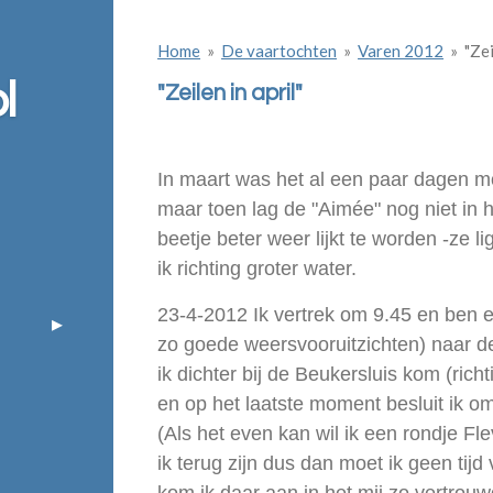
Home
»
De vaartochten
»
Varen 2012
»
"Zei
l
"Zeilen in april"
In maart was het al een paar dagen m
maar toen lag de "Aimée" nog niet in he
beetje beter weer lijkt te worden -ze li
ik richting groter water.
23-4-2012 Ik vertrek om 9.45 en ben e
zo goede weersvooruitzichten) naar 
ik dichter bij de Beukersluis kom (ric
en op het laatste moment besluit ik o
(Als het even kan wil ik een rondje F
ik terug zijn dus dan moet ik geen tij
kom ik daar aan in het mij zo vertrouw