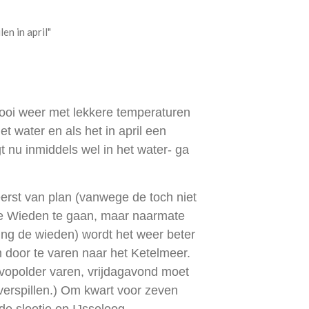
len in april"
ooi weer met lekkere temperaturen
t water en als het in april een
gt nu inmiddels wel in het water- ga
erst van plan (vanwege de toch niet
de Wieden te gaan, maar naarmate
hting de wieden) wordt het weer beter
m door te varen naar het Ketelmeer.
levopolder varen, vrijdagavond moet
d verspillen.) Om kwart voor zeven
de slootje op IJsseloog.