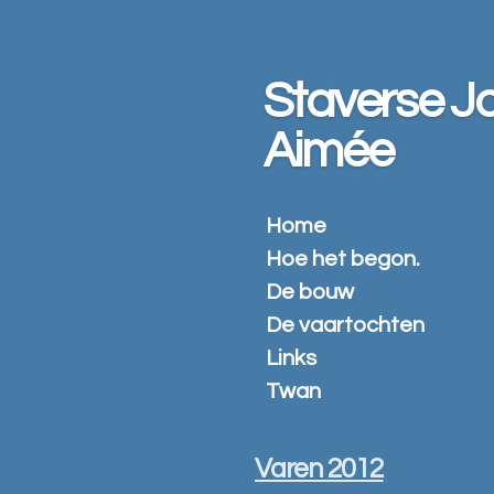
Ga
direct
naar
Staverse Jo
de
hoofdinhoud
Aimée
Home
Hoe het begon.
De bouw
De vaartochten
Links
Twan
Varen 2012