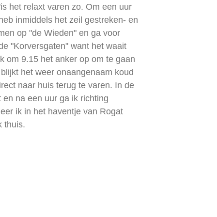
is het relaxt varen zo. Om een uur
 heb inmiddels het zeil gestreken- en
omen op "de Wieden" en ga voor
 de "Korversgaten" want het waait
ik om 9.15 het anker op om te gaan
m blijkt het weer onaangenaam koud
rect naar huis terug te varen. In de
t en na een uur ga ik richting
r ik in het haventje van Rogat
 thuis.