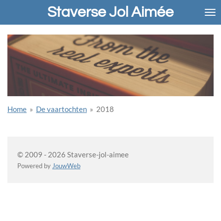
Staverse Jol Aimée
Ga
direct
naar
de
hoofdinhoud
Home
»
De vaartochten
»
2018
© 2009 - 2026 Staverse-jol-aimee
Powered by
JouwWeb