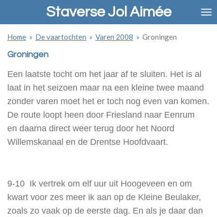
Staverse Jol Aimée
Ga
direct
naar
Home
»
De vaartochten
»
Varen 2008
»
Groningen
de
hoofdinhoud
Groningen
Een laatste tocht om het jaar af te sluiten. Het is al
laat in het seizoen maar na een kleine twee maand
zonder varen moet het er toch nog even van komen.
De route loopt heen door Friesland naar Eenrum
en daarna direct weer terug door het Noord
Willemskanaal en de Drentse Hoofdvaart.
9-10 Ik vertrek om elf uur uit Hoogeveen en om
kwart voor zes meer ik aan op de Kleine Beulaker,
zoals zo vaak op de eerste dag. En als je daar dan