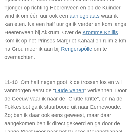
Tjonger op richting Heerenveen en op de Kuinder
vind ik om één uur ook een
aanlegplaats
waar ik
kan eten. Na een half uur ga ik verder en kom langs
Heerenveen bij Akkrum. Over de
Kromme Knillis
kom ik op het Prinses Margriet Kanaal en ruim 2 km
na Grou meer ik aan bij
Rengerspôlle
om te
overnachten.
11-10 Om half negen gooi ik de trossen los en wil
vanmorgen eerst de "
Oude Venen
" verkennen. Door
de Geeuw vaar ik naar de "Grutte Kritte", en na de
Fokkesloot ga ik stuurboord uit naar Eernewoude.
Zo; ben ik daar ook eens geweest, maar daar
aangekomen ben ik direct gekeerd en ga door de
Lange Sloot weer naar het Prinses Margrietkanaal,