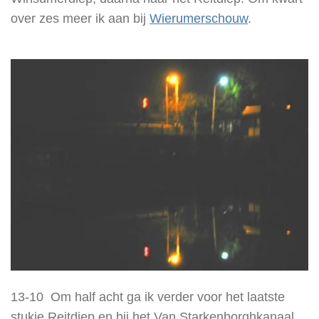
over zes meer ik aan bij
Wierumerschouw
.
13-10 Om half acht ga ik verder voor het laatste
stukje Reitdiep en bij het Van Starkenborghkanaal,