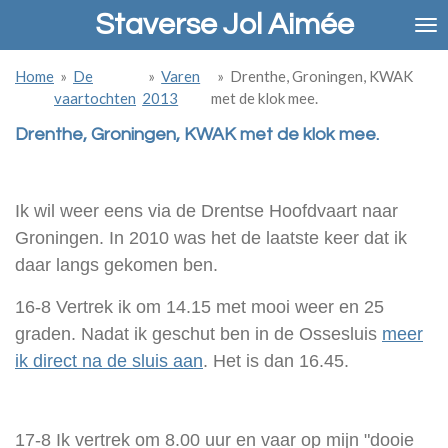
Staverse Jol Aimée
Ga
direct
naar
Home
»
De
»
Varen
»
Drenthe, Groningen, KWAK
de
vaartochten
2013
met de klok mee.
hoofdinhoud
Drenthe, Groningen, KWAK met de klok mee.
Ik wil weer eens via de Drentse Hoofdvaart naar
Groningen. In 2010 was het de laatste keer dat ik
daar langs gekomen ben.
16-8 Vertrek ik om 14.15 met mooi weer en 25
graden. Nadat ik geschut ben in de Ossesluis
meer
ik direct na de sluis aan
. Het is dan 16.45.
17-8 Ik vertrek om 8.00 uur en vaar op mijn "dooie