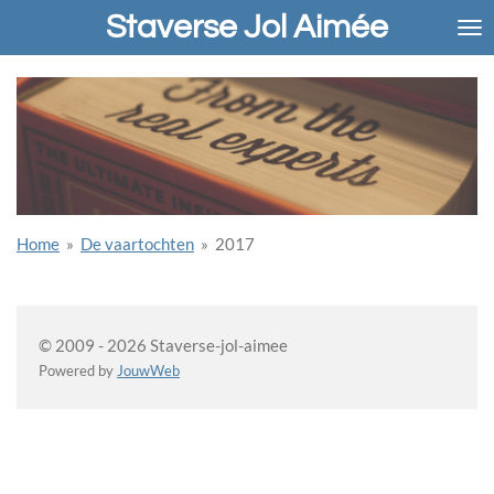
Staverse Jol Aimée
Ga
direct
naar
de
hoofdinhoud
Home
»
De vaartochten
»
2017
© 2009 - 2026 Staverse-jol-aimee
Powered by
JouwWeb