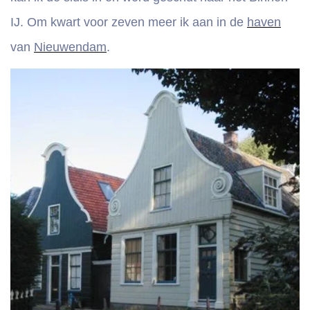
IJ. Om kwart voor zeven meer ik aan in de
haven
van
Nieuwendam
.