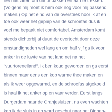
het niet zitten om die te pakken en aan te trekken.
(Volgens mij moet ik hem ook nog voor mij passend
maken.) Op het eind van de oversteek hoor ik af en
toe ook weer het gepiep van de schroefas dus ik
voel me
bepaalt niet comfortabel. Amsterdam komt
steeds dichterbij al duurt de overtocht door deze
omstandigheden wel lang en om half vijf ga ik voor
anker in de luwte van het land net na het
"
vuurtoreneiland
". Ik ben koud geworden en ga eerst
binnen maar eens een kop warme thee maken en
als ik weer opgewarmd, en de schroefas afgekoeld
is haal ik het anker op en vaar verder. Eerst langs
Durgerdam
naar de
Oranjesluizen
, na even wachten
kan ik de sluis in en word geschut naar het Binnen-