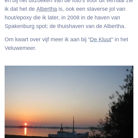
en bij het uitzoeken van de foto's voor dit verhaal zie
ik dat het de
Albertha
is, ook een staverse jol van
hout/epoxy die ik later, in 2008 in de haven van
Spakenburg spot; de thuishaven van de Albertha.
Om kwart over vijf meer ik aan bij "
De Kluut
" in het
Veluwemeer.