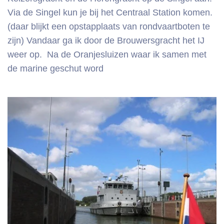
Via de Singel kun je bij het Centraal Station komen.
(daar blijkt een opstapplaats van rondvaartboten te
zijn) Vandaar ga ik
door de Brouwersgracht het IJ
weer op. Na de Oranjesluizen waar ik samen met
de marine geschut word