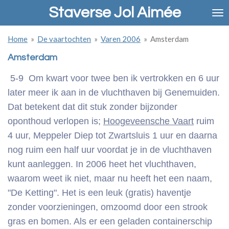
Staverse Jol Aimée
Ga
direct
naar
Home
»
De vaartochten
»
Varen 2006
»
Amsterdam
de
hoofdinhoud
Amsterdam
5-9 Om kwart voor twee ben ik vertrokken en 6 uur
later meer ik aan in de vluchthaven bij Genemuiden.
Dat betekent dat dit stuk zonder bijzonder
oponthoud verlopen is;
Hoogeveensche Vaart
ruim
4 uur, Meppeler Diep tot Zwartsluis 1 uur en daarna
nog ruim een half uur voordat je in de vluchthaven
kunt aanleggen. In 2006 heet het vluchthaven,
waarom weet ik niet, maar nu heeft het een naam,
"De Ketting". Het is een leuk (gratis) haventje
zonder voorzieningen, omzoomd door een strook
gras en bomen. Als er een geladen containerschip