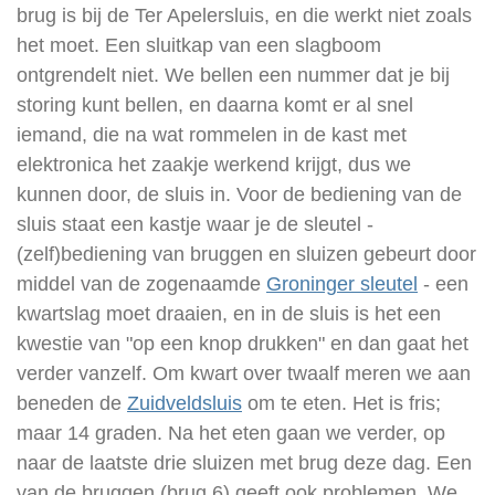
brug is bij de Ter Apelersluis, en die werkt niet zoals
het moet. Een sluitkap van een slagboom
ontgrendelt niet. We bellen een nummer dat je bij
storing kunt bellen, en daarna komt er al snel
iemand, die na wat rommelen in de kast met
elektronica het zaakje werkend krijgt, dus we
kunnen door, de sluis in. Voor de bediening van de
sluis staat een kastje waar je de sleutel -
(zelf)bediening van bruggen en sluizen gebeurt door
middel van de zogenaamde
Groninger sleutel
- een
kwartslag moet draaien, en in de sluis is het een
kwestie van "op een knop drukken" en dan gaat het
verder vanzelf. Om kwart over twaalf meren we aan
beneden de
Zuidveldsluis
om te eten. Het is fris;
maar 14 graden. Na het eten gaan we verder, op
naar de laatste drie sluizen met brug deze dag. Een
van de bruggen (brug 6) geeft ook problemen. We