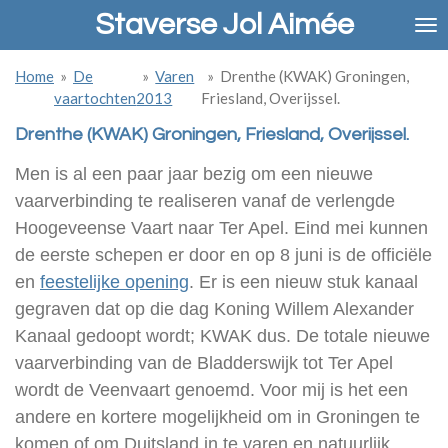
Staverse Jol Aimée
Ga
direct
naar
Home
»
De
»
Varen
»
Drenthe (KWAK) Groningen,
de
vaartochten
2013
Friesland, Overijssel.
hoofdinhoud
Drenthe (KWAK) Groningen, Friesland, Overijssel.
Men is al een paar jaar bezig om een nieuwe
vaarverbinding te realiseren vanaf de verlengde
Hoogeveense Vaart naar Ter Apel. Eind mei kunnen
de eerste schepen er door en op 8 juni is de officiële
en
feestelijke opening
. Er is een nieuw stuk kanaal
gegraven dat op die dag Koning Willem Alexander
Kanaal gedoopt wordt; KWAK dus. De totale nieuwe
vaarverbinding van de Bladderswijk tot Ter Apel
wordt de Veenvaart genoemd. Voor mij is het een
andere en kortere mogelijkheid om in Groningen te
komen of om Duitsland in te varen en natuurlijk