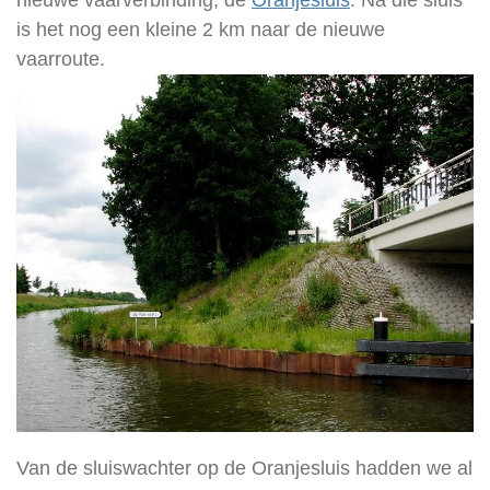
nieuwe vaarverbinding; de
Oranjesluis
. Na die sluis
is het nog een kleine 2 km naar de nieuwe
vaarroute.
Van de sluiswachter op de Oranjesluis hadden we al