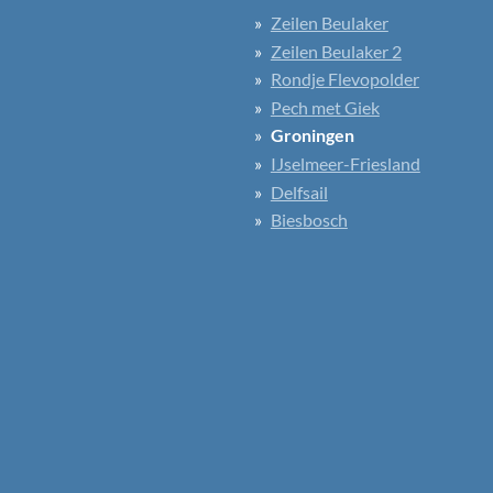
Zeilen Beulaker
Zeilen Beulaker 2
Rondje Flevopolder
Pech met Giek
Groningen
IJselmeer-Friesland
Delfsail
Biesbosch