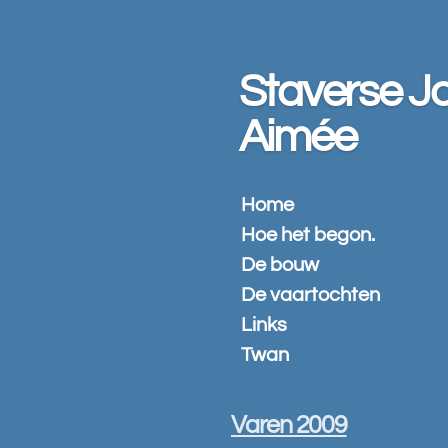
Ga
direct
naar
Staverse Jo
de
hoofdinhoud
Aimée
Home
Hoe het begon.
De bouw
De vaartochten
Links
Twan
Varen 2009