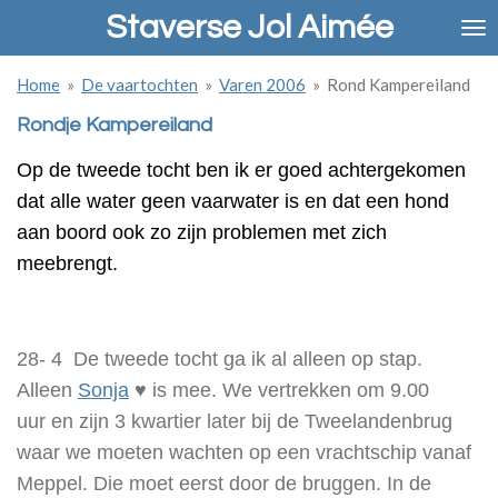
Staverse Jol Aimée
Ga
direct
naar
Home
»
De vaartochten
»
Varen 2006
»
Rond Kampereiland
de
hoofdinhoud
Rondje Kampereiland
Op de tweede tocht ben ik er goed achtergekomen
dat alle water geen vaarwater is en dat een hond
aan boord ook zo zijn problemen met zich
meebrengt.
28- 4 De tweede tocht ga ik al alleen op stap.
Alleen
Sonja
♥ is mee. We vertrekken om 9.00
uur en zijn 3 kwartier later bij de Tweelandenbrug
waar we moeten wachten op een vrachtschip vanaf
Meppel. Die moet eerst door de bruggen. In de