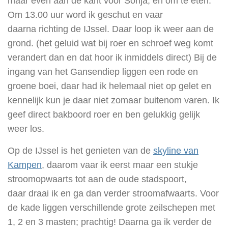
maar even aan de kant voor Sonja, en om te eten.
Om 13.00 uur word ik geschut en vaar
daarna richting de IJssel. Daar loop ik weer aan de
grond. (het geluid wat bij roer en schroef weg komt
verandert dan en dat hoor ik inmiddels direct) Bij de
ingang van het Gansendiep liggen een rode en
groene boei, daar had ik helemaal niet op gelet en
kennelijk kun je daar niet zomaar buitenom varen. Ik
geef direct bakboord roer en ben gelukkig gelijk
weer los.
Op de IJssel is het genieten van de
skyline van
Kampen
, daarom vaar ik eerst maar een stukje
stroomopwaarts tot aan de oude stadspoort,
daar draai ik en ga dan verder stroomafwaarts. Voor
de kade liggen verschillende grote zeilschepen met
1, 2 en 3 masten; prachtig! Daarna ga ik verder de