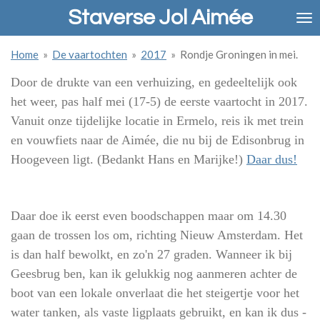
Staverse Jol Aimée
Ga
direct
naar
Home
»
De vaartochten
»
2017
»
Rondje Groningen in mei.
de
hoofdinhoud
Door de drukte van een verhuizing, en gedeeltelijk ook
het weer, pas half mei (17-5) de eerste vaartocht in 2017.
Vanuit onze tijdelijke locatie in Ermelo, reis ik met trein
en vouwfiets naar de Aimée, die nu bij de Edisonbrug in
Hoogeveen ligt. (Bedankt Hans en Marijke!)
Daar dus!
Daar doe ik eerst even boodschappen maar om 14.30
gaan de trossen los om, richting Nieuw Amsterdam. Het
is dan half bewolkt, en zo'n 27 graden. Wanneer ik bij
Geesbrug ben, kan ik gelukkig nog aanmeren achter de
boot van een lokale onverlaat die het steigertje voor het
water tanken, als vaste ligplaats gebruikt, en kan ik dus -