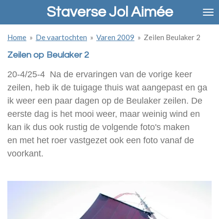
Staverse Jol Aimée
Ga
direct
naar
Home
»
De vaartochten
»
Varen 2009
»
Zeilen Beulaker 2
de
hoofdinhoud
Zeilen op Beulaker 2
20-4/25-4 Na de ervaringen van de vorige keer
zeilen, heb ik de tuigage thuis wat aangepast en ga
ik weer een paar dagen op de Beulaker zeilen. De
eerste dag is het mooi weer, maar weinig wind en
kan ik dus ook rustig de volgende foto's maken
en met het roer vastgezet ook een foto vanaf de
voorkant.