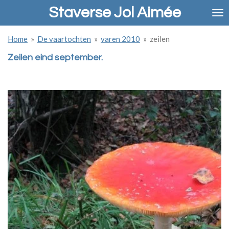
Staverse Jol Aimée
Ga
direct
naar
Home
»
De vaartochten
»
varen 2010
»
zeilen
de
hoofdinhoud
Zeilen eind september.