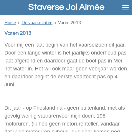
Staverse Jol Aimée
Ga
direct
naar
Home
»
De vaartochten
»
Varen 2013
de
hoofdinhoud
Varen 2013
Voor mij een laat begin van het vaarseizoen dit jaar.
Door een lange winter is het jaarlijks onderhoud pas
laat afgerond en daardoor gaat de boot pas in Mei
het water in. Het wil ook maar geen voorjaar worden
en daardoor begint de eerste vaartocht pas op 4
Juni.
Dit jaar - op Friesland na - geen buitenland, met als
gevolg weinig vaarurenvoor mijn doen; 198
motoruren. (ik heb geen motorurenteller, vandaar
dat ik de motoruren bijhoud, dus daar komen nog