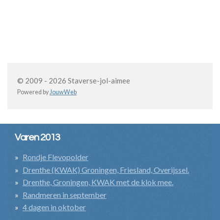
© 2009 - 2026 Staverse-jol-aimee
Powered by
JouwWeb
Varen 2013
Rondje Flevopolder
Drenthe (KWAK) Groningen, Friesland, Overijssel.
Drenthe, Groningen, KWAK met de klok mee.
Randmeren in september
4 dagen in oktober